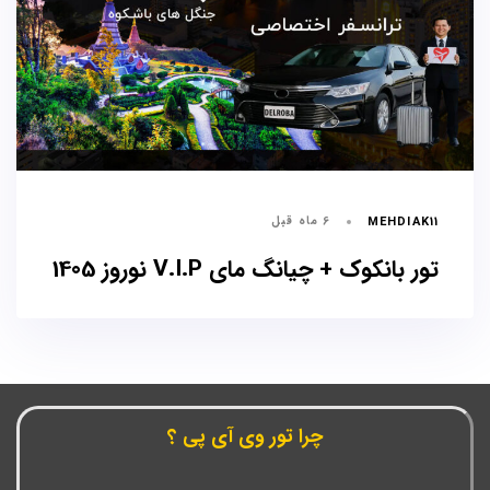
6 ماه قبل
MEHDIAK11
تور بانکوک + چیانگ مای V.I.P نوروز 1405
چرا تور وی آی پی ؟