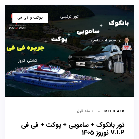
برچسب
پوکت و فی فی
ها
6 ماه قبل
MEHDIAK11
تور بانکوک + سامویی + پوکت + فی فی
V.I.P نوروز 1405