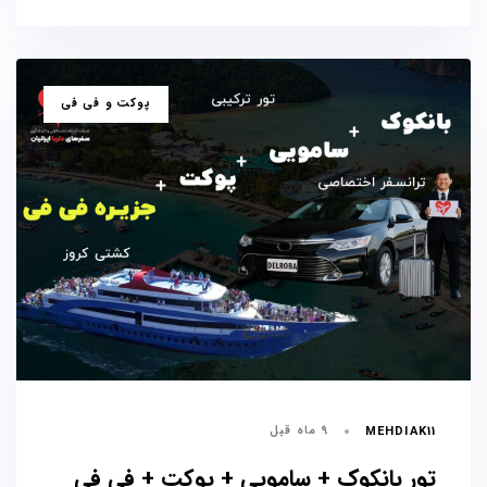
برچسب
پوکت و فی فی
ها
9 ماه قبل
MEHDIAK11
تور بانکوک + سامویی + پوکت + فی فی