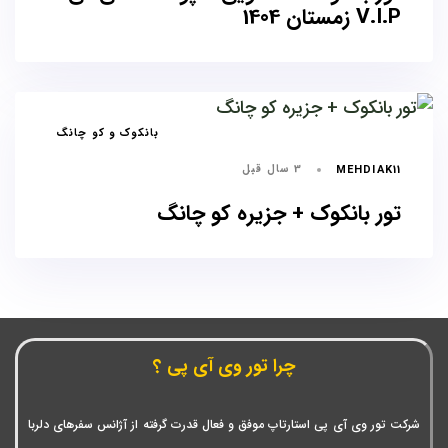
V.I.P زمستان 1404
برچسب
بانکوک و کو چانگ
ها
3 سال قبل
MEHDIAK11
تور بانکوک + جزیره کو چانگ
چرا تور وی آی پی ؟
شرکت تور وی آی پی استارتاپ موفق و فعال قدرت گرفته از آژانس سفرهای دلربا