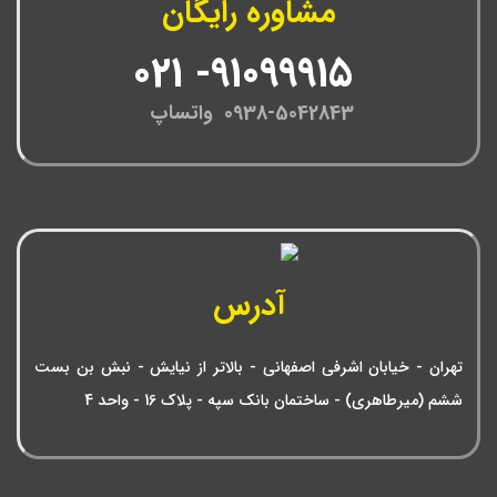
مشاوره رایگان
91099915- 021
0938-5042843 واتساپ
آدرس
تهران - خیابان اشرفی اصفهانی - بالاتر از نیایش - نبش بن بست
ششم (میرطاهری) - ساختمان بانک سپه - پلاک 16 - واحد 4