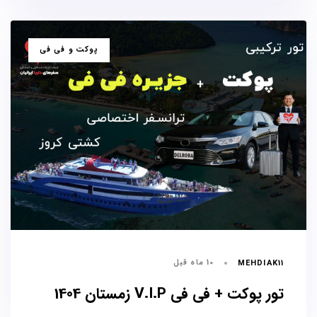
برچسب
پوکت و فی فی
ها
10 ماه قبل
MEHDIAK11
تور پوکت + فی فی V.I.P زمستان 1404