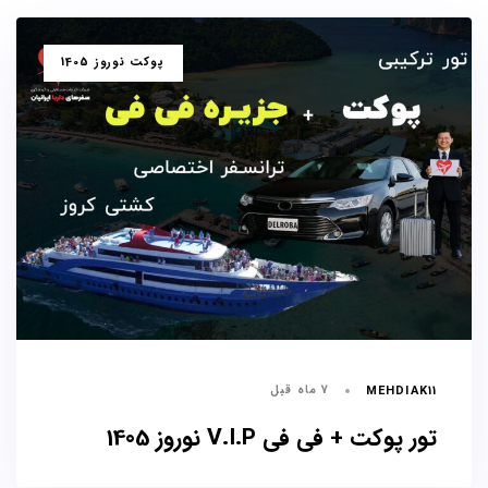
برچسب
پوکت نوروز 1405
ها
7 ماه قبل
MEHDIAK11
تور پوکت + فی فی V.I.P نوروز 1405