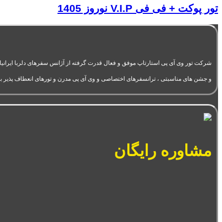
تور پوکت + فی فی V.I.P نوروز 1405
و جشن های مناسبتی ، ترانسفرهای اختصاصی و وی آی پی مدرن و تورهای انعطاف پذیر ب
مشاوره رایگان