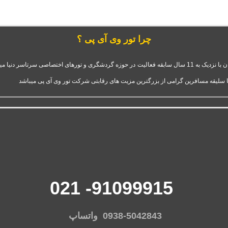
چرا تور وی آی پی ؟
شرکت تور وی آی پی استارتاپ موفق و فعال قدرت گرفته از آژانس سفرهای دلربا ایرانیان با نزدیک به 11 سال سابقه فعال
ا سلیقه مسافرین گرامی از بزرگترین مزیت های رقابتی شرکت تور وی آی پی میباشد
91099915- 021
0938-5042843 واتساپ