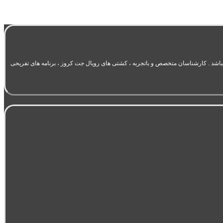
یت در حوزه گردشگری و تورهای اختصاصی سرتاسر دنیا میباشد . کارشناسان متخصص و باتجربه ، کشتی های رویال جت کروز ، برنامه های تفریحی