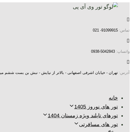
پرش
رفتن
به
لینک
ها
ناوبری
تماس:
91099915- 021
اولیه
پرش
به
واتساپ:
5042843-0938
محتوا
آدرس:
تهران - خیابان اشرفی اصفهانی - بالاتر از نیایش - نبش بن بست ششم میر
خانه
تور های نوروز 1405
تورهای تایلند ویژه زمستان 1404
تور های مسافرتی