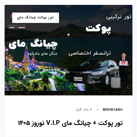
برچسب
تور پوکت چیانگ مای
ها
6 ماه قبل
MEHDIAK11
تور پوکت + چیانگ مای V.I.P نوروز 1405