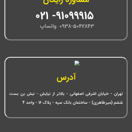
91099915- 021
0938-5042843 واتساپ
آدرس
تهران - خیابان اشرفی اصفهانی - بالاتر از نیایش - نبش بن بست
ششم (میرطاهری) - ساختمان بانک سپه - پلاک 16 - واحد 4