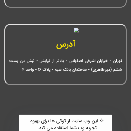
آدرس
تهران - خیابان اشرفی اصفهانی - بالاتر از نیایش - نبش بن بست
ششم (میرطاهری) - ساختمان بانک سپه - پلاک ۱۶ - واحد ۴
🍪 این وب سایت از کوکی ها برای بهبود
تجربه وب شما استفاده می کند.