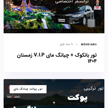
۹ ماه قبل
MEHDIAK11
تور بانکوک + چیانگ مای V.I.P زمستان
1404
برچسب
تور پوکت چیانگ مای
ها