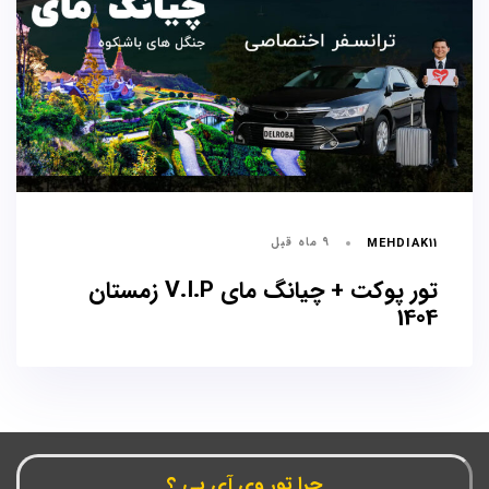
۹ ماه قبل
MEHDIAK11
تور پوکت + چیانگ مای V.I.P زمستان
1404
چرا تور وی آی پی ؟