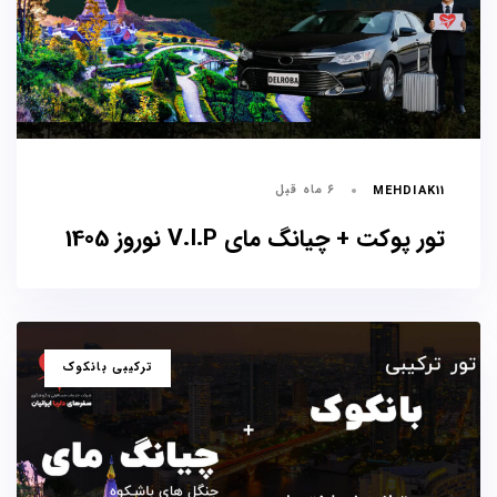
۶ ماه قبل
MEHDIAK11
تور پوکت + چیانگ مای V.I.P نوروز 1405
برچسب
ترکیبی بانکوک
ها