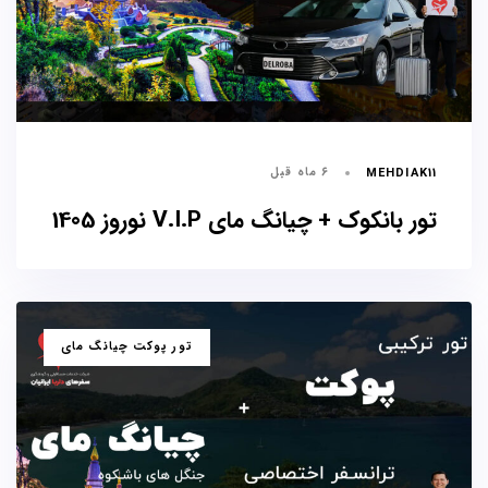
۶ ماه قبل
MEHDIAK11
تور بانکوک + چیانگ مای V.I.P نوروز 1405
برچسب
تور پوکت چیانگ مای
ها