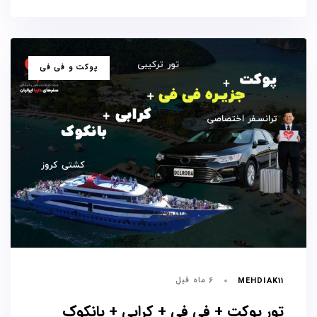
برچسب
پوکت و فی فی
ها
6 ماه قبل
MEHDIAK11
تور پوکت + فی فی + کرابی + بانکوک