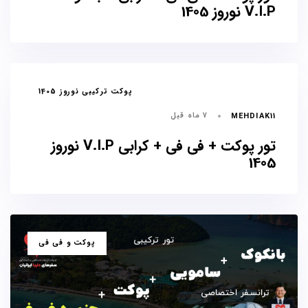
V.I.P نوروز 1405
برچسب
پوکت ترکیبی نوروز 1405
ها
7 ماه قبل
MEHDIAK11
تور پوکت + فی فی + کرابی V.I.P نوروز
1405
برچسب
پوکت و فی فی
ها