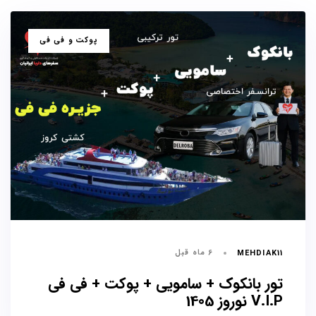
برچسب
پوکت و فی فی
ها
6 ماه قبل
MEHDIAK11
تور بانکوک + سامویی + پوکت + فی فی
V.I.P نوروز 1405