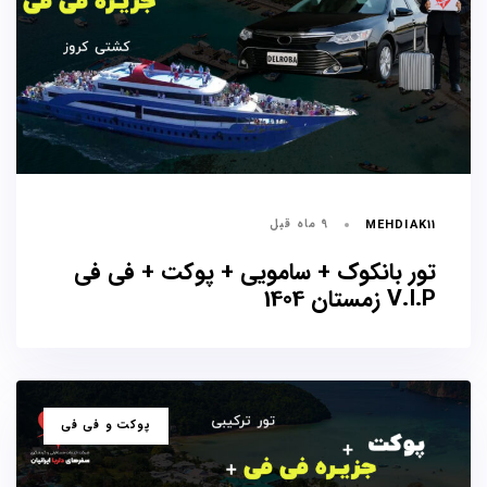
9 ماه قبل
MEHDIAK11
تور بانکوک + سامویی + پوکت + فی فی
V.I.P زمستان 1404
برچسب
پوکت و فی فی
ها