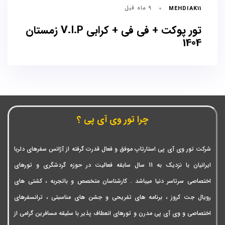
ها
9 ماه قبل
MEHDIAK11
تور پوکت + فی فی + کرابی V.I.P زمستان
1404
چرا تور وی آی پی ؟
شرکت تور وی آی پی استارتاپ موفق و فعال قدرت گرفته از آژانس سفرهای دلربا
ایرانیان با نزدیک به 11 سال سابقه فعالیت در حوزه گردشگری و تورهای
اختصاصی سرتاسر دنیا میباشد . کارشناسان متخصص و باتجربه ، کشتی های
رویال جت کروز ، برنامه های تفریحی و جشن های مناسبتی ، ترانسفرهای
اختصاصی و وی آی پی مدرن و تورهای انعطاف پذیر با سلیقه مسافرین گرامی از