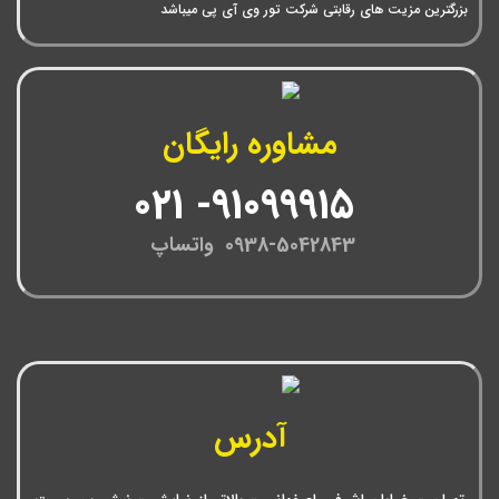
بزرگترین مزیت های رقابتی شرکت تور وی آی پی میباشد
مشاوره رایگان
91099915- 021
0938-5042843 واتساپ
آدرس