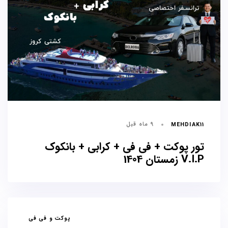
9 ماه قبل
MEHDIAK11
تور پوکت + فی فی + کرابی + بانکوک
V.I.P زمستان 1404
برچسب
پوکت و فی فی