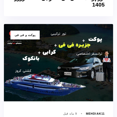
1405
برچسب
پوکت و فی فی
ها
MEHDIAK11
9 ماه قبل