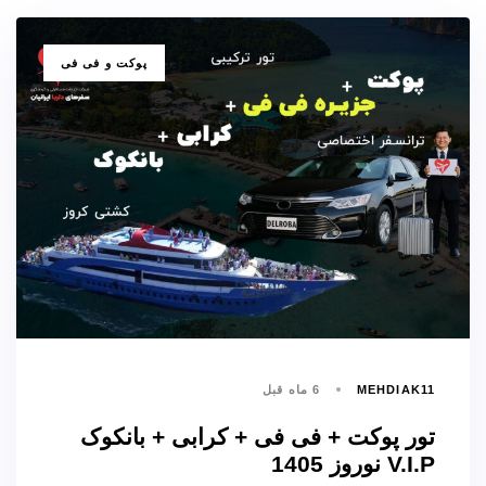
برچسب
پوکت و فی فی
ها
MEHDIAK11
6 ماه قبل
تور پوکت + فی فی + کرابی + بانکوک
V.I.P نوروز 1405