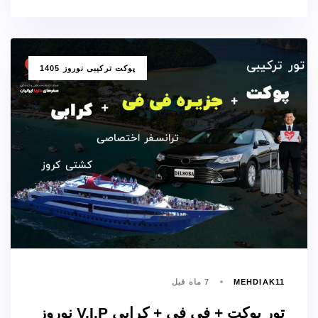
برچسب
پوکت ترکیبی نوروز 1405
ها
MEHDIAK11
7 ماه قبل
تور پوکت + فی فی + کرابی V.I.P نوروز