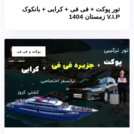
تور پوکت + فی فی + کرابی + بانکوک
V.I.P زمستان 1404
برچسب
پوکت و فی فی
ها