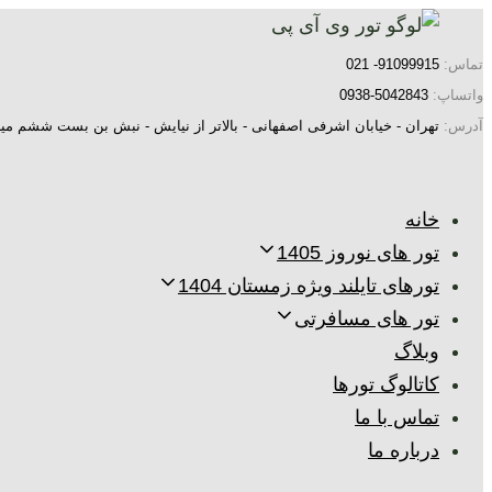
پرش
رفتن
به
لینک
تماس:
91099915- 021
ها
ناوبری
واتساپ:
5042843-0938
اولیه
آدرس:
تهران - خیابان اشرفی اصفهانی - بالاتر از نیایش - نبش بن بست ششم میر
پرش
به
خانه
محتوا
تور های نوروز 1405
تورهای تایلند ویژه زمستان 1404
تور های مسافرتی
وبلاگ
کاتالوگ تورها
تماس با ما
درباره ما