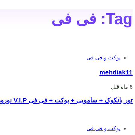
Tag: فی فی
برچسب
پوکت و فی فی
ها
mehdiak11
6 ماه قبل
تور بانکوک + سامویی + پوکت + فی فی V.I.P نوروز 1405
برچسب
پوکت و فی فی