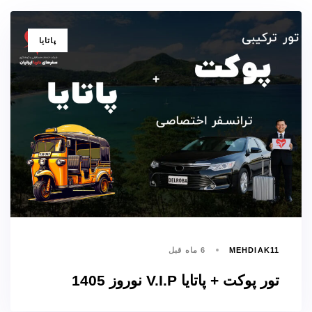
برچسب
پاتایا
ها
MEHDIAK11
6 ماه قبل
تور پوکت + پاتایا V.I.P نوروز 1405