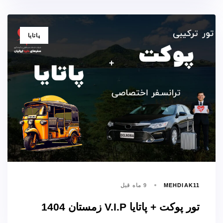
برچسب
پاتایا
ها
MEHDIAK11
9 ماه قبل
تور پوکت + پاتایا V.I.P زمستان 1404