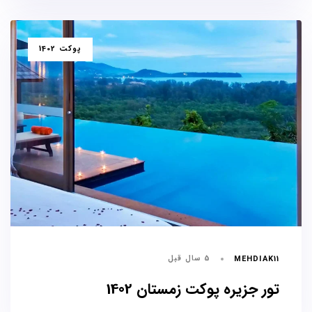
برچسب
پوکت 1402
ها
5 سال قبل
MEHDIAK11
تور جزیره پوکت زمستان 1402