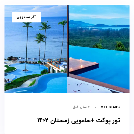
برچسب
آفر سامویی
ها
4 سال قبل
MEHDIAK11
تور پوکت +سامویی زمستان 1402