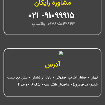
مشاوره رایگان
91099915- 021
0938-5042843 واتساپ
آدرس
تهران - خیابان اشرفی اصفهانی - بالاتر از نیایش - نبش بن بست
ششم (میرطاهری) - ساختمان بانک سپه - پلاک 16 - واحد 4