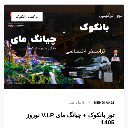
برچسب
ترکیبی بانکوک
ها
MEHDIAK11
6 ماه قبل
تور بانکوک + چیانگ مای V.I.P نوروز
1405