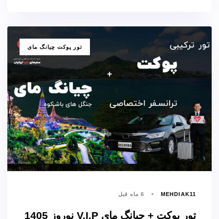
برچسب
تور پوکت چیانگ مای
ها
MEHDIAK11
6 ماه قبل
تور پوکت + چیانگ مای V.I.P نوروز 1405