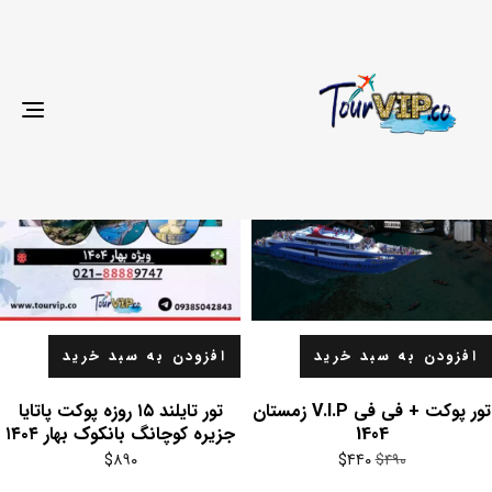
جدیدترین
فروش ویژه!
gle
ion
افزودن به سبد خرید
افزودن به سبد خرید
تور پوکت + فی فی V.I.P زمستان
تور تایلند ۱۵ روزه پوکت پاتایا
1404
جزیره کوچانگ بانکوک بهار ۱۴۰۴
قیمت
قیمت
$
۸۹۰
$
۴۴۰
$
۴۹۰
فعلی
اصلی