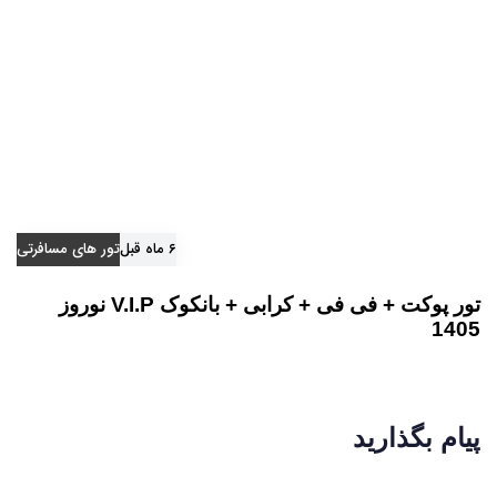
۶ ماه قبل
تور های مسافرتی
تور پوکت + فی فی + کرابی + بانکوک V.I.P نوروز
1405
پیام بگذارید