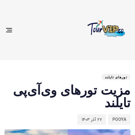
gle
ion
تار
نوی
من
شد
انت
تورهای تایلند
در
:
مزیت تورهای وی‌آی‌پی
:
تایلند
POOYA
۲۷ آذر ۱۴۰۳