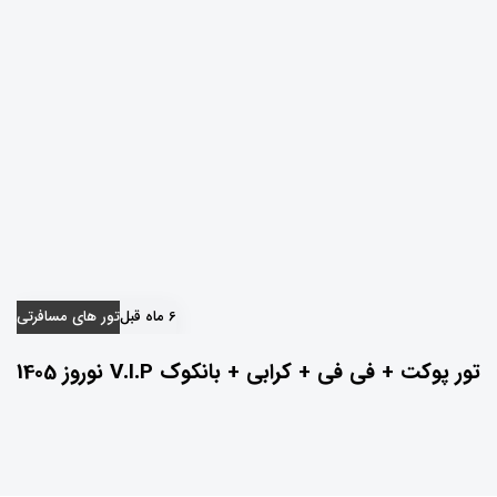
6 ماه قبل
تور های مسافرتی
تور پوکت + فی فی + کرابی + بانکوک V.I.P نوروز 1405