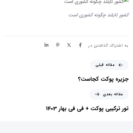
کشور تایلند چگونه کشوری است
به اشتراک گذاشتن در
م
مقاله قبلی
ق
ا
جزیره پوکت کجاست؟
ل
ه
م
مقاله بعدی
ق
ق
ب
ا
تور ترکیبی پوکت + فی فی بهار 1403
ل
ل
ی
ه
ب