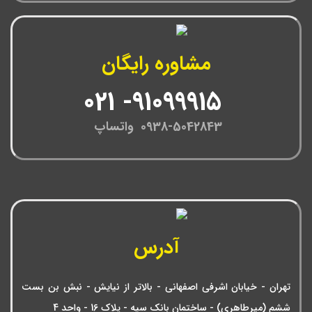
مشاوره رایگان
91099915- 021
0938-5042843 واتساپ
آدرس
تهران - خیابان اشرفی اصفهانی - بالاتر از نیایش - نبش بن بست
ششم (میرطاهری) - ساختمان بانک سپه - پلاک 16 - واحد 4