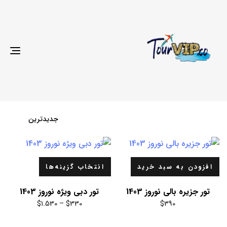
gle
ion
افزودن به سبد خرید
انتخاب گزینه‌ها
تور جزیره بالی نوروز 1403
تور دبی ویژه نوروز 1403
$
1.530
–
$
330
$
390