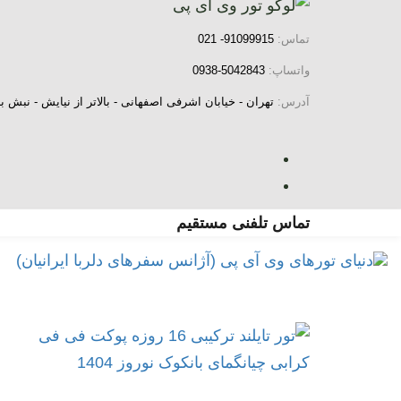
رش
فتن
ه
ینک
تماس:
91099915- 021
ا
اوبری
واتساپ:
5042843-0938
ولیه
آدرس:
تهران - خیابان اشرفی اصفهانی - بالاتر از نیایش - نب
رش
ه
حتوا
تماس تلفنی مستقیم