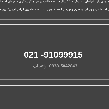
شرکت تور وی آی پی استارتاپ موفق و فعال قدرت گرفته از آژانس سفرهای دلربا ایرانیان با نزدیک 
 اختصاصی و وی آی پی مدرن و تورهای انعطاف پذیر با سلیقه مسافرین گرامی از بزرگترین 
91099915- 021
0938-5042843 واتساپ