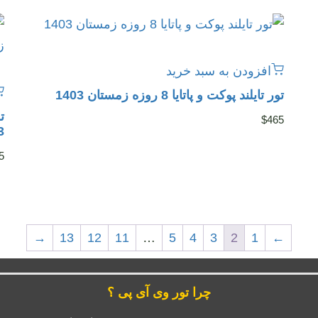
افزودن به سبد خرید
تور تایلند پوکت و پاتایا 8 روزه زمستان 1403
$
465
3
5
→
13
12
11
…
5
4
3
2
1
←
چرا تور وی آی پی ؟