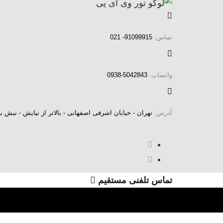
رش
فتن
ه
ینک
ا
اوبری
تماس:
91099915- 021
ولیه
رش
واتساپ:
5042843-0938
ه
حتوا
آدرس:
تهران - خیابان اشرفی اصفهانی - بالاتر از نیایش - نب
تماس تلفنی مستقیم