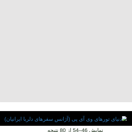
نمایش 46–54 از 80 نتیجه