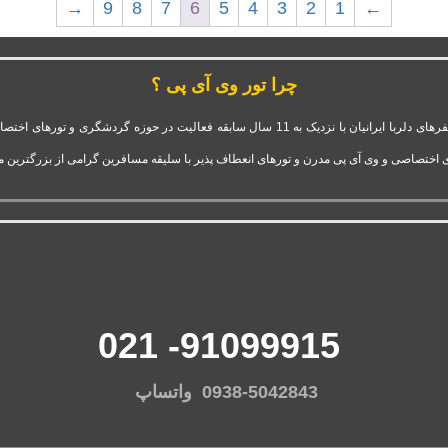
→
9
8
7
6
5
4
3
2
1
←
چرا تور وی آی پی ؟
شرکت تور وی آی پی استارتاپ موفق و فعال قدرت گرفته از آژانس سفرهای دلربا ایرانیان با نزدیک 
 اختصاصی و وی آی پی مدرن و تورهای انعطاف پذیر با سلیقه مسافرین گرامی از بزرگترین 
91099915- 021
0938-5042843 واتساپ