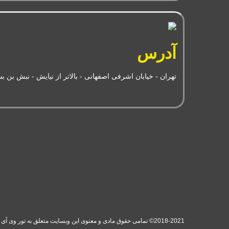
آدرس
تهران - خیابان اشرفی اصفهانی - بالاتر از نیایش - نبش بن بست ش
2018-2021© تمامی حقوق مادی و معنوی این وبسایت متعلق به تور وی آی پی (سفر های دلربا ایرانیان) می‌باشد. (ورژن 1.00.11)