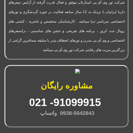
شرکت تور وی آی پی استارتاپ موفق و فعال قدرت گرفته از آژانس سفرهای
دلربا ایرانیان با نزدیک به 11 سال سابقه فعالیت در حوزه گردشگری و تورهای
اختصاصی سرتاسر دنیا میباشد . کارشناسان متخصص و باتجربه ، کشتی های
رویال جت کروز ، برنامه های تفریحی و جشن های مناسبتی ، ترانسفرهای
اختصاصی و وی آی پی مدرن و تورهای انعطاف پذیر با سلیقه مسافرین گرامی از
بزرگترین مزیت های رقابتی شرکت تور وی آی پی میباشد
مشاوره رایگان
91099915- 021
0938-5042843 واتساپ