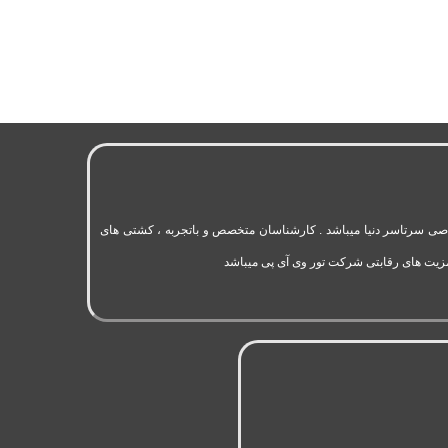
به 11 سال سابقه فعالیت در حوزه گردشگری و تورهای اختصاصی سرتاسر دنیا میباشد . کارشناسان متخصص و باتجربه ، کشتی های
مزیت های رقابتی شرکت تور وی آی پی میباشد