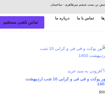
ش - نبش بن بست ششم میرطاهری - ساختمان
ها
تماس با ما
درباره ما
تماس تلفنی مستقیم
افزودن به سبد خرید
تور پوکت و فی فی و کرابی 10 شب اردیبهشت
140
$
56