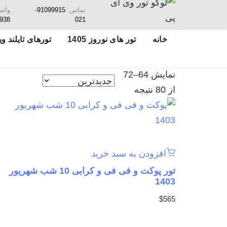
تماس:
91099915-
وات
938
021
خانه
تور های نوروز 1405
تورهای تایلند ویژ
نمایش 64–72
از 80 نتیجه
افزودن به سبد خرید
تور پوکت و فی فی و کرابی 10 شب شهریور
1403
$
565