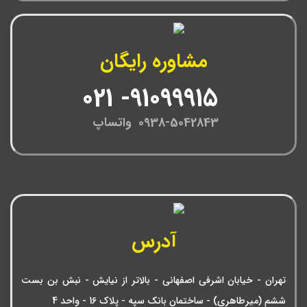
مشاوره رایگان
91099915- 021
0938-5042843 واتساپ
آدرس
تهران - خیابان اشرفی اصفهانی - بالاتر از نیایش - نبش بن بست
ششم (میرطاهری) - ساختمان بانک سپه - پلاک 16 - واحد 4