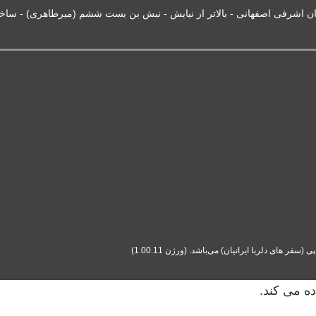
ان اشرفی اصفهانی - بالاتر از نیایش - نبش بن بست ششم (میرطاهری) - ساختمان بانک 
ه می کند.