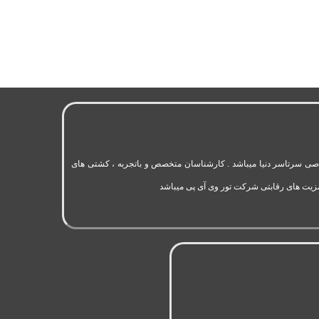
به 11 سال سابقه فعالیت در حوزه گردشگری و تورهای اختصاصی سرتاسر دنیا میباشد . کارشناسان متخصص و باتجربه ، کشتی های
مزیت های رقابتی شرکت تور وی آی پی میباشد