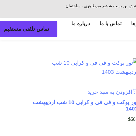
ش - نبش بن بست ششم میرطاهری - ساختمان
ها
تماس با ما
درباره ما
تماس تلفنی مستقیم
افزودن به سبد خرید
تور پوکت و فی فی و کرابی 10 شب اردیبهشت
140
$
56