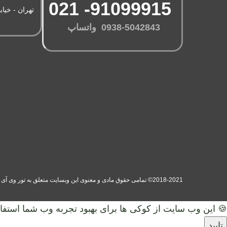
91099915- 021
تهران - خیاب
0938-5042843 واتساپ
2018-2021© تمامی حقوق مادی و معنوی این وبسایت متعلق به تور وی آی پی (سفر های دلربا ایرانیان) می‌باشد. (ورژن 1.00.11)
🍪 این وب سایت از کوکی ها برای بهبود تجربه وب شما استفاد
تایید