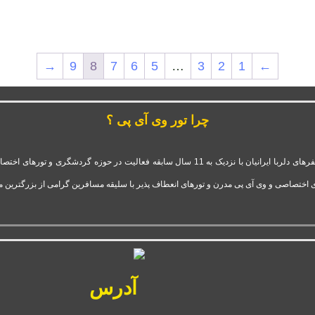
→
9
8
7
6
5
…
3
2
1
←
چرا تور وی آی پی ؟
شرکت تور وی آی پی استارتاپ موفق و فعال قدرت گرفته از آژانس سفرهای دلربا ایرانیان با نزدیک 
 اختصاصی و وی آی پی مدرن و تورهای انعطاف پذیر با سلیقه مسافرین گرامی از بزرگترین 
آدرس