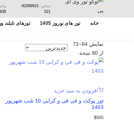
تماس:
91099915-
وات
938
021
خانه
تور های نوروز 1405
تورهای تایلند ویژ
نمایش 64–72
از 80 نتیجه
افزودن به سبد خرید
تور پوکت و فی فی و کرابی 10 شب شهریور
1403
$
565