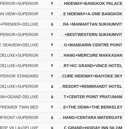
۴
ASHLEE HUB+NOVA GOLD+MERCURE HIDEWAY+BANGKOK PALACE
۴
SUNSET BEACH RESORT+GOLDEN BEACH+MERCURE HIDEWAY+A-ONE BANGKOK
۵
FISHERMEN'S HARBOUR+CITRUS GRAND+THE AIYAPURA +MANHATTAN SUKHUMVIT
۴
SEAVIEW PATONG+SUNSHINE HIP+ANNIKA KOH CHANG+BESTWESTERN SUKHUMVIT
۴
PATONG RESORT+PATTAYA SEA VIEW+SYLVAN KOH CHANG+MANDARIN CENTRE POINT
۴
ANDAMAN EMBRACE+SUNSHINE VISTA+ANNIKA KOH CHANG+MERCURE MAKKASAN
۴
ROYAL PARADISE +GOLDEN TULIP BEACH RESORT+KC GRAND+VINCE HOTEL
۴
DUANGJITT RESORT+SIGNATURE+MERCURE HIDEWAY+BAIYOKE SKY
۵
M SOCIAL+GARDEN CLIFF+AWA RESORT+REMBRANDT HOTEL
۵
OCEANFRONT BEACH*+A-ONE NEW WING+AWA RESORT+CENTER POINT PRATUNAM
۴
THE KEE RESORT+MERA MARE+THE DEWA+THE BERKELEY
۵
PHUKET GRACELAND +A-ONE PATTAYA +SYLVAN KOH CHANG+CENTARA WATERGATE
۵
GRAND MERCURE+DISCOVERY BEACH+KC GRAND+HOIDAY INN SILOM