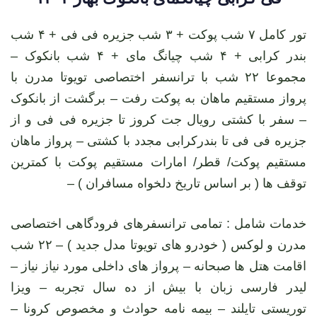
تور کامل ۷ شب پوکت + ۳ شب جزیره فی فی + ۴ شب
بندر کرابی + ۴ شب چیانگ مای + ۴ شب بانکوک –
مجموعا ۲۲ شب با ترانسفر اختصاصی تویوتا مدرن با
پرواز مستقیم ماهان به پوکت رفت – برگشت از بانکوک
– سفر با کشتی رویال جت کروز تا جزیره فی فی و از
جزیره فی فی تا بندرکرابی مجدد با کشتی – پرواز ماهان
مستقیم پوکت/ قطر/ امارات مستقیم پوکت با کمترین
توقف ها ( بر اساس تاریخ دلخواه مسافران ) –
خدمات شامل : تمامی ترانسفرهای فرودگاهی اختصاصی
مدرن و لوکس ( خودرو های تویوتا مدل جدید ) – ۲۲ شب
اقامت هتل ها صبحانه – پرواز های داخلی مورد نیاز نیاز –
لیدر فارسی زبان با بیش از ده سال تجربه – ویزا
توریستی تایلند – بیمه نامه حوادث و مخصوص کرونا –