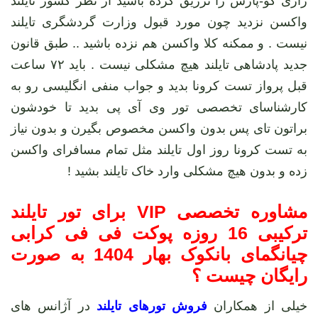
رازی کو-پارس را تزریق کرده باشید از نظر کشور تایلند
واکسن نزدید چون مورد قبول وزارت گردشگری تایلند
نیست . و ممکنه کلا واکسن هم نزده باشید .. طبق قانون
جدید پادشاهی تایلند هیچ مشکلی نیست . باید ۷۲ ساعت
قبل پرواز تست کرونا بدید و جواب منفی انگلیسی رو به
کارشناسای تخصصی تور وی آی پی بدید تا خودشون
براتون تای پس بدون واکسن مخصوص بگیرن و بدون نیاز
به تست کرونا روز اول تایلند مثل تمام مسافرای واکسن
زده و بدون هیچ مشکلی وارد خاک تایلند بشید !
مشاوره تخصصی VIP برای تور تایلند
ترکیبی 16 روزه پوکت فی فی کرابی
چیانگمای بانکوک بهار 1404 به صورت
رایگان چیست ؟
خیلی از همکاران
فروش تورهای تایلند
در آژانس های