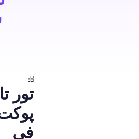
تور تا
پوکت
فی