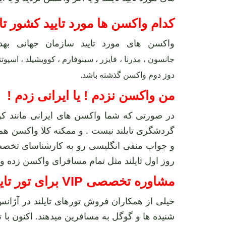
کدام واکسن ها مورد تایید کشور تای
واکسن های مورد تایید سازمان جهانی به
جانسون
،
مدرنا
،
فایزر
،
سینوفارم
،
کوویشیلد
،
اسپوت
دوز دوم واکسن گذشته باشد.
من واکسن نزدم ! یا ایرانی زدم !
در صورتی که شما واکسن های ایرانی مانند کو
و جواب منفی انگلیسی رو به کارشناسای تخصص
روز اول تایلند مثل تمام مسافرای واکسن زده و 
مشاوره تخصصی VIP برای تور تایلند پوکت فی فی سنگاپور 11 روزه پاییز 1403 به صورت رایگان چیست ؟
خیلی از همکاران فروش تورهای تایلند در آژانس
شنیده ها و گوگل به مسافرین میدهند. اکنون با