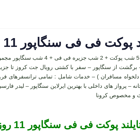
فی فی سنگاپور 11 روزه پاییز 1403
 برگشت از سنگاپور – سفر با کشتی رویال جت کروز تا جزیر
خ دلخواه مسافران ) – خدمات شامل : تمامی ترانسفرهای ف
قامت هتل ها صبحانه – پرواز های داخلی با بهترین ایرلاین سنگاپور – لی
ادث و مخصوص کرونا
کت فی فی سنگاپور 11 روزه پاییز 1403