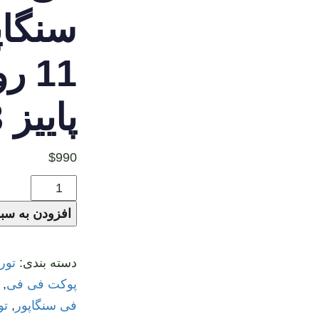
سنگاپ
11 ر
پاییز 1403
$
990
تور
تایلند
افزودن به سبد
پوکت
فی
دسته بندی:
تور
فی
پوکت فی فی
,
سنگاپور
فی سنگاپور
,
تو
11