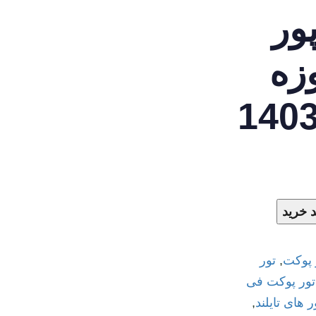
ور
وزه
 خرید
 پوکت
,
تور
تور پوکت فی
ر های تایلند
,