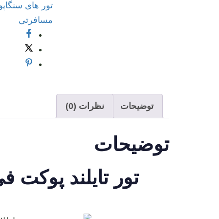
تور های سنگاپو
روزه
مسافرتی
پاییز
1403
عدد
توضیحات
نظرات (0)
توضیحات
تور تایلند پوکت فی فی سنگاپور 11 