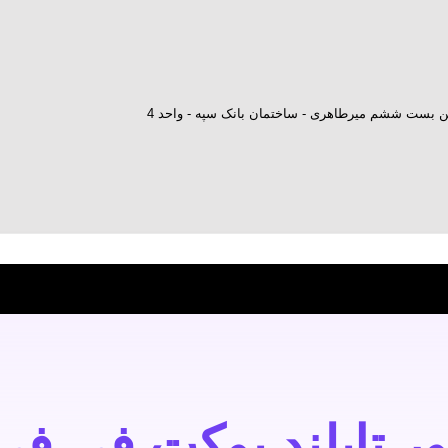
ش بن بست ششم میرطاهری - ساختمان بانک سپه - واحد 4
ور تایلند پوکت فی فی