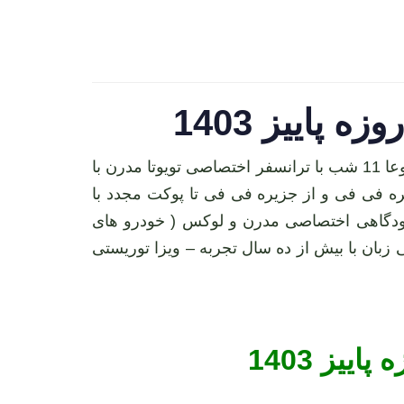
تور کامل 11 شبه جزیره های تایلند و سنگاپور – 5 شب پوکت + 2 شب جزیره فی فی + 4 شب سنگاپور مجموعا 11 شب با ترانسفر اختصاصی تویوتا مدرن با
ه فی فی و از جزیره فی فی تا پوکت مجدد با
رودگاهی اختصاصی مدرن و لوکس ( خودرو های
در فارسی زبان با بیش از ده سال تجربه – ویزا توریستی