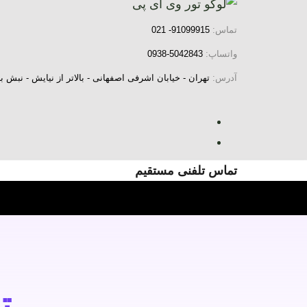
رش
فتن
ه
ینک
تماس:
91099915- 021
ا
اوبری
واتساپ:
5042843-0938
ولیه
آدرس:
تهران - خیابان اشرفی اصفهانی - بالاتر از نیایش - نب
رش
ه
حتوا
تماس تلفنی مستقیم
ت