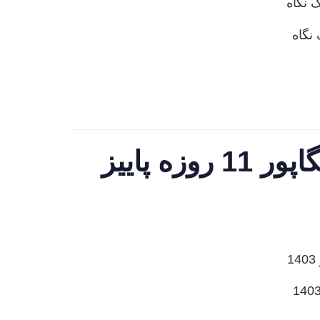
قیمت ها و هتل های تور تایلند پوکت فی فی سنگاپور 11 روزه پاییز