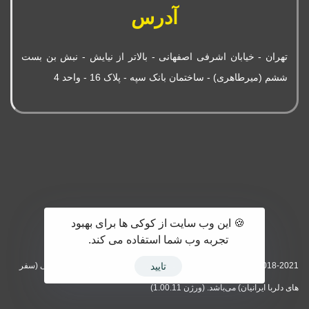
آدرس
تهران - خیابان اشرفی اصفهانی - بالاتر از نیایش - نبش بن بست
ششم (میرطاهری) - ساختمان بانک سپه - پلاک 16 - واحد 4
🍪 این وب سایت از کوکی ها برای بهبود
تجربه وب شما استفاده می کند.
2018-2021© تمامی حقوق مادی و معنوی این وبسایت متعلق به تور وی آی پی (سفر
تایید
های دلربا ایرانیان) می‌باشد. (ورژن 1.00.11)