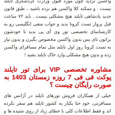
واکسن نزدید چون مورد قبول وزارت گردشگری تایلند
نیست . و ممکنه کلا واکسن هم نزده باشید .. طبق قانون
جدید پادشاهی تایلند هیچ مشکلی نیست . باید ۷۲ ساعت
قبل پرواز تست کرونا بدید و جواب منفی انگلیسی رو به
کارشناسای تخصصی تور وی آی پی بدید تا خودشون
براتون تای پس بدون واکسن مخصوص بگیرن و بدون نیاز
به تست کرونا روز اول تایلند مثل تمام مسافرای واکسن
زده و بدون هیچ مشکلی وارد خاک تایلند بشید !
مشاوره تخصصی VIP برای تور تایلند
پوکت فی فی 7 روزه زمستان 1403 به
صورت رایگان چیست ؟
خیلی از همکاران فروش تورهای تایلند در آژانس های
مسافرتی، خود حتا یکبار به کشور تایلند هم سفر نکرده
اند و فقط اطلاعات کلی با خطای زیاد از روی شنیده ها و