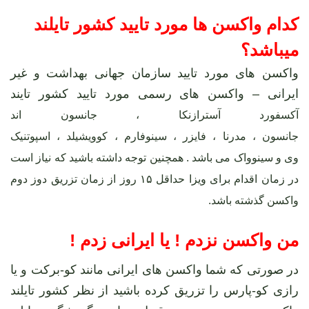
کدام واکسن ها مورد تایید کشور تایلند
میباشد؟
واکسن های مورد تایید سازمان جهانی بهداشت و غیر
ایرانی – واکسن های رسمی مورد تایید کشور تایند
آکسفورد آسترازنکا
،
جانسون اند
جانسون
،
مدرنا
،
فایزر
،
سینوفارم
،
کوویشیلد
،
اسپوتنیک
وی
و
سینوواک
می باشد . همچنین توجه داشته باشید که نیاز است
در زمان اقدام برای ویزا حداقل ۱۵ روز از زمان تزریق دوز دوم
واکسن گذشته باشد.
من واکسن نزدم ! یا ایرانی زدم !
در صورتی که شما واکسن های ایرانی مانند کو-برکت و یا
رازی کو-پارس را تزریق کرده باشید از نظر کشور تایلند