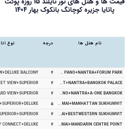
قیمت ها و هتل های تور تایلند 15 روزه پوکت
پاتایا جزیره کوچانگ بانکوک بهار 1404
نام هتل ها
درجه
نوع اتا
4
BAUMAN BURI+PHI PHI CLIFF BEACH+CENTRA BY C PHU PANO+NANTRA+FORUM PARK
4
ASHLEE HUB+ISLAND CABANA+CHADA RESORT+NANTRA+BANGKOK PALACE
4
SUNSET BEACH RESORT+PHI PHI CLIFF BEACH+CENTRA BY C PHU PANO+NANTRA+A-ONE BANGKOK
5
FISHERMEN'S HARBOUR+PHI PHI NATRUAL RESORT+CHADA RESORT+LA MAI CHIANG MAI+MANHATTAN SUKHUMVIT
4
SEAVIEW PATONG+IBIZA HOUSE+DEEVANA KRABI+LA MAI CHIANG MAI+BESTWESTERN SUKHUMVIT
4
PATONG RESORT+ISLAND CABANA+CHADA THAI VILLAGE+LA MAI CHIANG MAI+MANDARIN CENTRE POINT