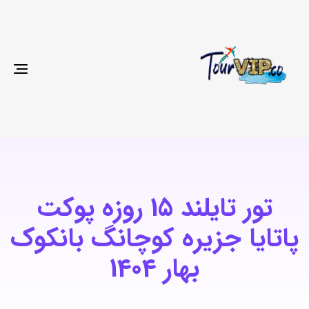
gle
ion
تور تایلند 15 روزه پوکت
پاتایا جزیره کوچانگ بانکوک
بهار 1404