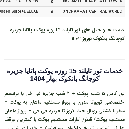
5
HYATT REGENCY +THE BEACH RESORT+CENTARA GRAND BEACH+ONSEN AT MONCHAM+LEBUA STATE TOWER
5
CENTARA GRAND BEACH +COCO BEACH RESORT+AMARI VOGUE+ONSEN AT MONCHAM+AT CENTRAL WORLD
قیمت ها و هتل های تور تایلند 15 روزه پوکت پاتایا جزیره
کوچانگ بانکوک نوروز 1404
خدمات تور تایلند 15 روزه پوکت پاتایا جزیره
کوچانگ بانکوک بهار 1404
تور کامل ۵ شب پوکت + ۲ شب جزیره فی فی با ترانسفر
اختصاصی تویوتا مدرن با پرواز مستقیم ماهان به پوکت –
سفر با کشتی رویال جت کروز تا جزیره فی فی – پرواز ماهان
مستقیم پوکت/ قطر/ امارات مستقیم پوکت با کمترین توقف
ها (بر اساس تاریخ دلخواه مسافران) – خدمات شامل :