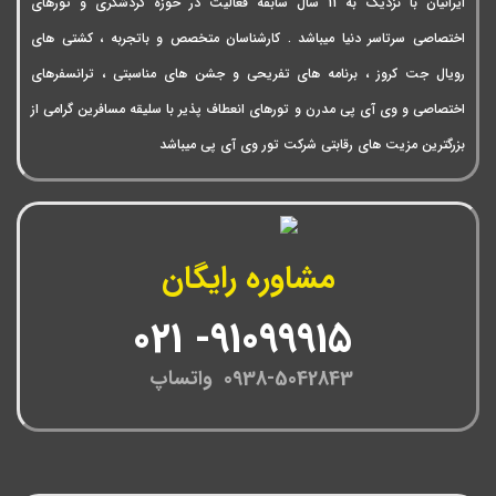
ایرانیان با نزدیک به 11 سال سابقه فعالیت در حوزه گردشگری و تورهای
اختصاصی سرتاسر دنیا میباشد . کارشناسان متخصص و باتجربه ، کشتی های
رویال جت کروز ، برنامه های تفریحی و جشن های مناسبتی ، ترانسفرهای
اختصاصی و وی آی پی مدرن و تورهای انعطاف پذیر با سلیقه مسافرین گرامی از
بزرگترین مزیت های رقابتی شرکت تور وی آی پی میباشد
مشاوره رایگان
91099915- 021
0938-5042843 واتساپ