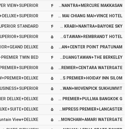
4
ANDAMAN EMBRACE+PHI PHI CLIFF BEACH+DEEVANA PLAZA AONANG+NANTRA+MERCURE MAKKASAN
4
ROYAL PARADISE +IBIZA HOUSE+GLOW AO NANG+LA MAI CHIANG MAI+VINCE HOTEL
4
DUANGJITT RESORT+ERAWAN PALMS RESORT+DEEVANA KRABI+NANTRA+BAIYOKE SKY
5
M SOCIAL+THE BEACH RESORT+CHADA RESORT+DUANGTAWAN+REMBRANDT HOTEL
5
OCEANFRONT BEACH*+THE BEACH RESORT+AVANI AO NANG CLIFF +DUANGTAWAN+CENTER POINT PRATUNAM
4
THE KEE RESORT+COCO BEACH RESORT+DEEVANA PLAZA AONANG+DUANGTAWAN+THE BERKELEY
5
PHUKET GRACELAND +IBIZA HOUSE+DUSIT THANI KRABI+THE EMPRESS PREMIER+CENTARA WATERGATE
5
GRAND MERCURE+THE BEACH RESORT+AVANI AO NANG CLIFF +THE EMPRESS PREMIER+HOIDAY INN SILOM
5
DIAMOND CLIFF+THE BEACH RESORT+AMARI VOGUE+DUANGTAWAN+MOVENPICK SUKHUMVIT
5
MANDARAVA KARON+PHI PHI NATRUAL +CENTARA GRAND BEACH+THE EMPRESS PREMIER+PULLMA BANGKOK G
5
AVISTA HIDEAWAY+ERAWAN PALMS RESORT+AMARI VOGUE+THE EMPRESS PREMIER+LANCASTER
5
FOUR POINT SHERATON+THE BEACH RESORT+AVANI AO NANG CLIFF +ONSEN AT MONCHAM+AMARI WATERGATE