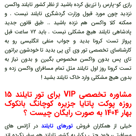
رازی کو-پارس را تزریق کرده باشید از نظر کشور تایلند واکسن
نزدید چون مورد قبول وزارت گردشگری تایلند نیست . و
ممکنه کلا واکسن هم نزده باشید .. طبق قانون جدید
پادشاهی تایلند هیچ مشکلی نیست . باید ۷۲ ساعت قبل
پرواز تست کرونا بدید و جواب منفی انگلیسی رو به
کارشناسای تخصصی تور وی آی پی بدید تا خودشون براتون
تای پس بدون واکسن مخصوص بگیرن و بدون نیاز به
تست کرونا روز اول تایلند مثل تمام مسافرای واکسن زده و
بدون هیچ مشکلی وارد خاک تایلند بشید !
مشاوره تخصصی VIP برای تور تایلند 15
روزه پوکت پاتایا جزیره کوچانگ بانکوک
بهار 1404 به صورت رایگان چیست ؟
خیلی از همکاران فروش
تورهای تایلند
در آژانس های
مسافرتی، خود حتی یکبار به کشور تایلند هم سفر نکرده اند