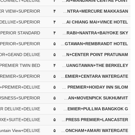
۴
PATONG RESORT+ISLAND CABANA+CHADA THAI VILLAGE+LA MAI CHIANG MAI+MANDARIN CENTRE POINT
۴
ANDAMAN EMBRACE+PHI PHI CLIFF BEACH+DEEVANA PLAZA AONANG+NANTRA+MERCURE MAKKASAN
۴
ROYAL PARADISE +IBIZA HOUSE+GLOW AO NANG+LA MAI CHIANG MAI+VINCE HOTEL
۴
DUANGJITT RESORT+ERAWAN PALMS RESORT+DEEVANA KRABI+NANTRA+BAIYOKE SKY
۵
M SOCIAL+THE BEACH RESORT+CHADA RESORT+DUANGTAWAN+REMBRANDT HOTEL
۵
OCEANFRONT BEACH*+THE BEACH RESORT+AVANI AO NANG CLIFF +DUANGTAWAN+CENTER POINT PRATUNAM
۴
THE KEE RESORT+COCO BEACH RESORT+DEEVANA PLAZA AONANG+DUANGTAWAN+THE BERKELEY
۵
PHUKET GRACELAND +IBIZA HOUSE+DUSIT THANI KRABI+THE EMPRESS PREMIER+CENTARA WATERGATE
۵
GRAND MERCURE+THE BEACH RESORT+AVANI AO NANG CLIFF +THE EMPRESS PREMIER+HOIDAY INN SILOM
۵
DIAMOND CLIFF+THE BEACH RESORT+AMARI VOGUE+DUANGTAWAN+MOVENPICK SUKHUMVIT
۵
MANDARAVA KARON+PHI PHI NATRUAL +CENTARA GRAND BEACH+THE EMPRESS PREMIER+PULLMA BANGKOK G
۵
AVISTA HIDEAWAY+ERAWAN PALMS RESORT+AMARI VOGUE+THE EMPRESS PREMIER+LANCASTER
۵
FOUR POINT SHERATON+THE BEACH RESORT+AVANI AO NANG CLIFF +ONSEN AT MONCHAM+AMARI WATERGATE