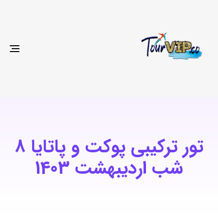
gle
ion
تور ترکیبی پوکت و پاتایا 8
شب اردیبهشت 1403