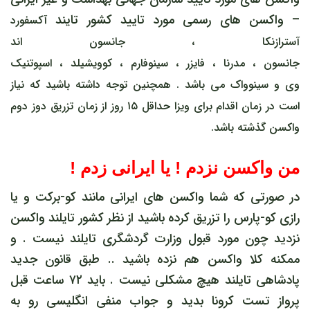
– واکسن های رسمی مورد تایید کشور تایند
آکسفورد
آسترازنکا
،
جانسون اند
جانسون
،
مدرنا
،
فایزر
،
سینوفارم
،
کوویشیلد
،
اسپوتنیک
وی
و
سینوواک
می باشد . همچنین توجه داشته باشید که نیاز
است در زمان اقدام برای ویزا حداقل ۱۵ روز از زمان تزریق دوز دوم
واکسن گذشته باشد.
من واکسن نزدم ! یا ایرانی زدم !
در صورتی که شما واکسن های ایرانی مانند کو-برکت و یا
رازی کو-پارس را تزریق کرده باشید از نظر کشور تایلند واکسن
نزدید چون مورد قبول وزارت گردشگری تایلند نیست . و
ممکنه کلا واکسن هم نزده باشید .. طبق قانون جدید
پادشاهی تایلند هیچ مشکلی نیست . باید ۷۲ ساعت قبل
پرواز تست کرونا بدید و جواب منفی انگلیسی رو به