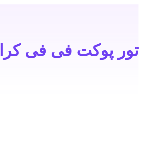
تور پوکت فی فی کرابی بانکوک 5