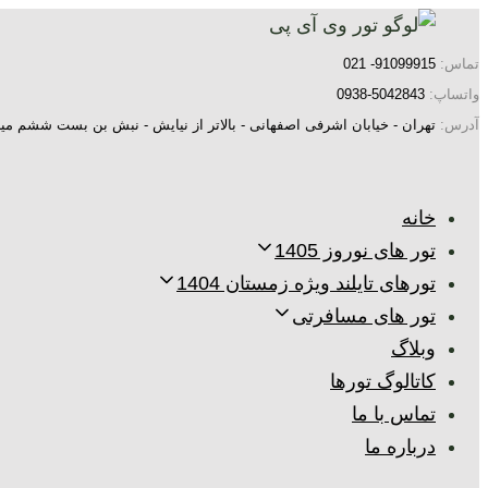
پرش
رفتن
به
لینک
تماس:
91099915- 021
ها
ناوبری
واتساپ:
5042843-0938
اولیه
آدرس:
تهران - خیابان اشرفی اصفهانی - بالاتر از نیایش - نبش بن بست ششم میر
پرش
به
خانه
محتوا
تور های نوروز 1405
تورهای تایلند ویژه زمستان 1404
تور های مسافرتی
وبلاگ
کاتالوگ تورها
تماس با ما
درباره ما