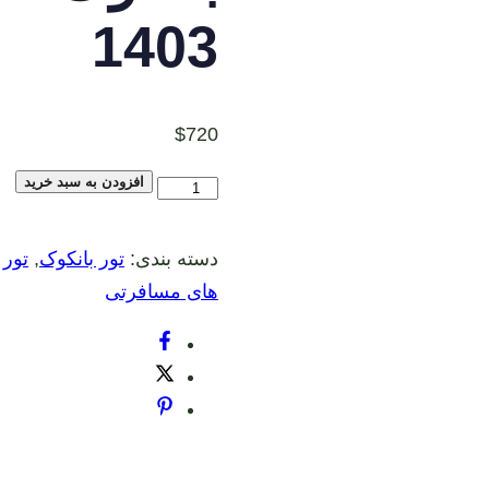
1403
$
720
افزودن به سبد خرید
تور
پوکت
فی
دسته بندی:
تور بانکوک
,
تور 
فی
های مسافرتی
کرابی
بانکوک
15
شب
خرداد
1403