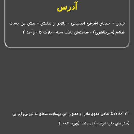
آدرس
تهران - خیابان اشرفی اصفهانی - بالاتر از نیایش - نبش بن بست
ششم (میرطاهری) - ساختمان بانک سپه - پلاک 16 - واحد 4
2018-2021© تمامی حقوق مادی و معنوی این وبسایت متعلق به تور وی آی پی
(سفر های دلربا ایرانیان) می‌باشد. (ورژن 1.00.11)