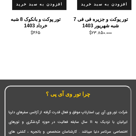
افزودن به سبد خرید
افزودن به سبد خرید
تور پوکت و جزیره فی فی 7
تور پوکت و بانکوک 8 شبه
شبه شهریور 1403
خرداد 1403
$
465
$
23.850.000
چرا تور وی آی پی ؟
شرکت تور وی آی پی استارتاپ موفق و فعال قدرت گرفته از آژانس سفرهای دلربا
ایرانیان با نزدیک به 11 سال سابقه فعالیت در حوزه گردشگری و تورهای
اختصاصی سرتاسر دنیا میباشد . کارشناسان متخصص و باتجربه ، کشتی های