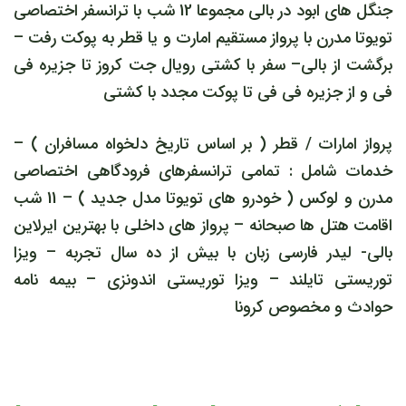
جنگل های ابود در بالی مجموعا 12 شب با ترانسفر اختصاصی
تویوتا مدرن با پرواز مستقیم امارت و یا قطر به پوکت رفت –
برگشت از بالی– سفر با کشتی رویال جت کروز تا جزیره فی
فی و از جزیره فی فی تا پوکت مجدد با کشتی
پرواز امارات / قطر ( بر اساس تاریخ دلخواه مسافران ) –
خدمات شامل : تمامی ترانسفرهای فرودگاهی اختصاصی
مدرن و لوکس ( خودرو های تویوتا مدل جدید ) – 11 شب
اقامت هتل ها صبحانه – پرواز های داخلی با بهترین ایرلاین
بالی- لیدر فارسی زبان با بیش از ده سال تجربه – ویزا
توریستی تایلند – ویزا توریستی اندونزی – بیمه نامه
حوادث و مخصوص کرونا