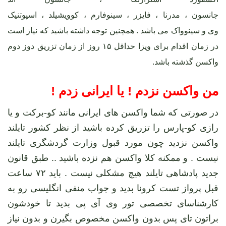
جانسون
،
مدرنا
،
فایزر
،
سینوفارم
،
کوویشیلد
،
اسپوتنیک
وی
و
سینوواک
می باشد . همچنین توجه داشته باشید که نیاز است
در زمان اقدام برای ویزا حداقل ۱۵ روز از زمان تزریق دوز دوم
واکسن گذشته باشد.
من واکسن نزدم ! یا ایرانی زدم !
در صورتی که شما واکسن های ایرانی مانند کو-برکت و یا
رازی کو-پارس را تزریق کرده باشید از نظر کشور تایلند
واکسن نزدید چون مورد قبول وزارت گردشگری تایلند
نیست . و ممکنه کلا واکسن هم نزده باشید .. طبق قانون
جدید پادشاهی تایلند هیچ مشکلی نیست . باید ۷۲ ساعت
قبل پرواز تست کرونا بدید و جواب منفی انگلیسی رو به
کارشناسای تخصصی تور وی آی پی بدید تا خودشون
براتون تای پس بدون واکسن مخصوص بگیرن و بدون نیاز