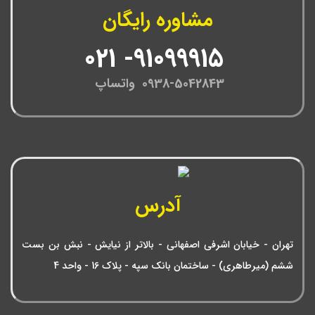
مشاوره رایگان
91099915- 021
0938-5042843 واتساپ
آدرس
تهران - خیابان اشرفی اصفهانی - بالاتر از نیایش - نبش بن بست
ششم (میرطاهری) - ساختمان بانک سپه - پلاک 16 - واحد 4