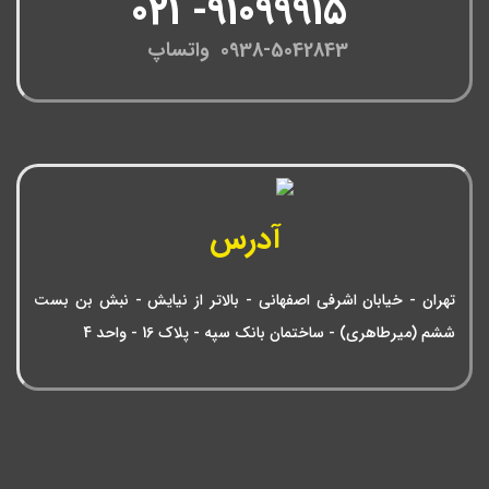
91099915- 021
0938-5042843 واتساپ
آدرس
تهران - خیابان اشرفی اصفهانی - بالاتر از نیایش - نبش بن بست
ششم (میرطاهری) - ساختمان بانک سپه - پلاک 16 - واحد 4