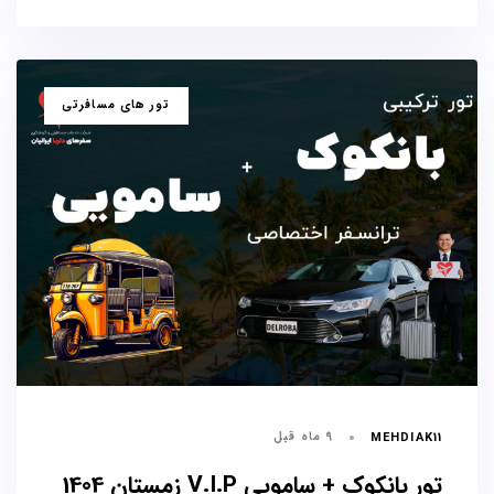
برچسب
تور های مسافرتی
ها
9 ماه قبل
MEHDIAK11
تور بانکوک + سامویی V.I.P زمستان 1404