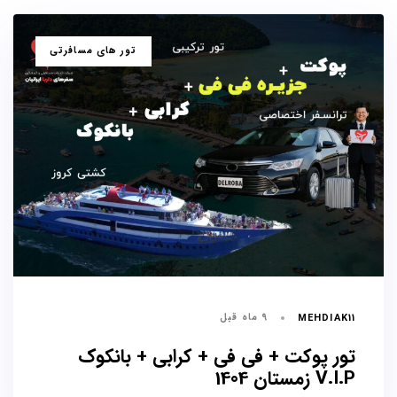
برچسب
تور های مسافرتی
ها
9 ماه قبل
MEHDIAK11
تور پوکت + فی فی + کرابی + بانکوک
V.I.P زمستان 1404