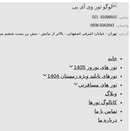
پرش
رفتن
به
لینک
تماس:
91099915- 021
ها
ناوبری
واتساپ:
5042843-0938
اولیه
آدرس:
تهران - خیابان اشرفی اصفهانی - بالاتر از نیایش - نبش بن بست ششم میر
پرش
به
خانه
محتوا
تور های نوروز 1405
تورهای تایلند ویژه زمستان 1404
تور های مسافرتی
وبلاگ
کاتالوگ تورها
تماس با ما
درباره ما