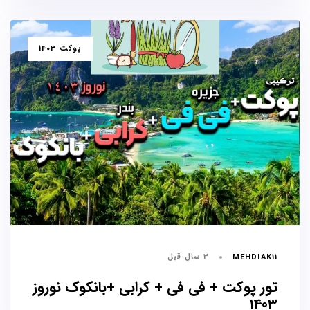
برچسب
پوکت 1403
ها
3 سال قبل
MEHDIAK11
تور پوکت + فی فی + کرابی +بانکوک نوروز
1403