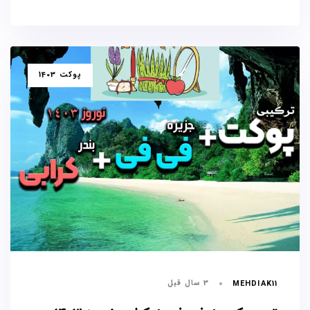
برچسب
پوکت 1403
ها
3 سال قبل
MEHDIAK11