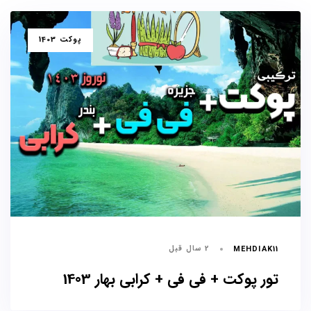
برچسب
پوکت 1403
ها
2 سال قبل
MEHDIAK11
تور پوکت + فی فی + کرابی بهار 1403