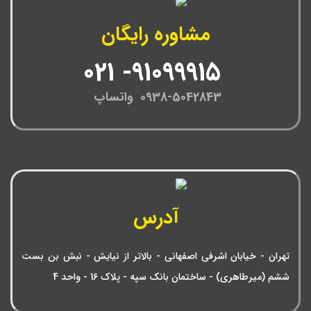
مشاوره رایگان
91099915- 021
0938-5042843 واتساپ
آدرس
تهران - خیابان اشرفی اصفهانی - بالاتر از نیایش - نبش بن بست
ششم (میرطاهری) - ساختمان بانک سپه - پلاک 16 - واحد 4